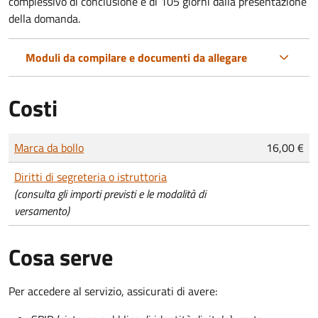
complessivo di conclusione è di 105 giorni dalla presentazione
della domanda.
Moduli da compilare e documenti da allegare
Costi
Tipo di pagamento
Importo
Marca da bollo
16,00 €
Diritti di segreteria o istruttoria
(consulta gli importi previsti e le modalità di
versamento)
Cosa serve
Per accedere al servizio, assicurati di avere: