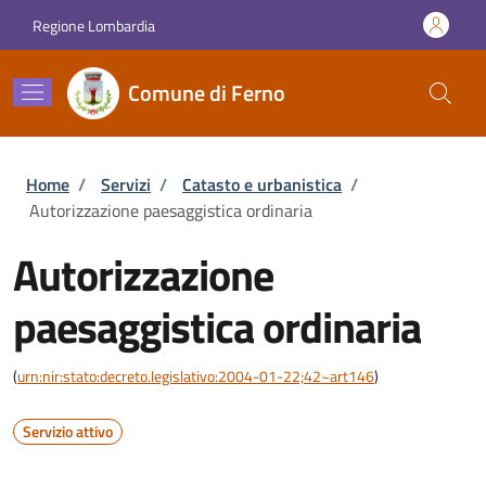
Salta al contenuto principale
Skip to footer content
Regione Lombardia
Comune di Ferno
Briciole di pane
Home
/
Servizi
/
Catasto e urbanistica
/
Autorizzazione paesaggistica ordinaria
Autorizzazione
paesaggistica ordinaria
(
urn:nir:stato:decreto.legislativo:2004-01-22;42~art146
)
Servizio attivo