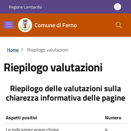
Salta al contenuto principale
Skip to footer content
Regione Lombardia
Comune di Ferno
Briciole di pane
Home
/
Riepilogo valutazioni
Riepilogo valutazioni
Riepilogo delle valutazioni sulla
chiarezza informativa delle pagine
Aspetti positivi
Numero
Le indicazioni erano chiare
4