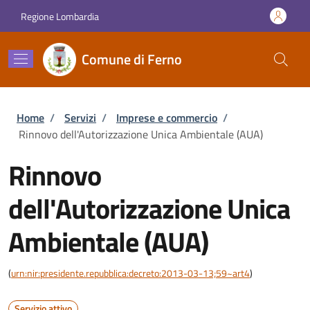
Salta al contenuto principale
Skip to footer content
Regione Lombardia
Comune di Ferno
Briciole di pane
Home
/
Servizi
/
Imprese e commercio
/
Rinnovo dell'Autorizzazione Unica Ambientale (AUA)
Rinnovo
dell'Autorizzazione Unica
Ambientale (AUA)
(
urn:nir:presidente.repubblica:decreto:2013-03-13;59~art4
)
Servizio attivo