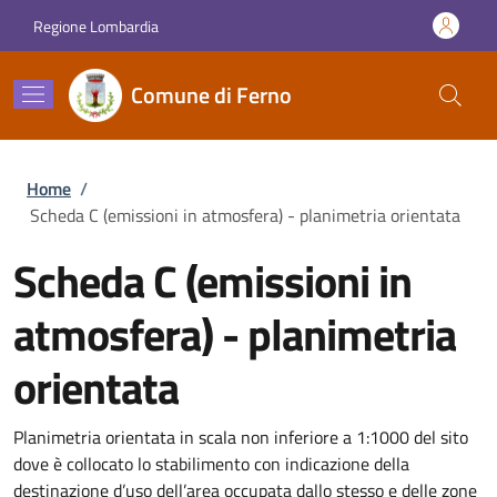
Salta al contenuto principale
Skip to footer content
Regione Lombardia
Comune di Ferno
Briciole di pane
Home
/
Scheda C (emissioni in atmosfera) - planimetria orientata
Scheda C (emissioni in
atmosfera) - planimetria
orientata
Planimetria orientata in scala non inferiore a 1:1000 del sito
dove è collocato lo stabilimento con indicazione della
destinazione d’uso dell’area occupata dallo stesso e delle zone