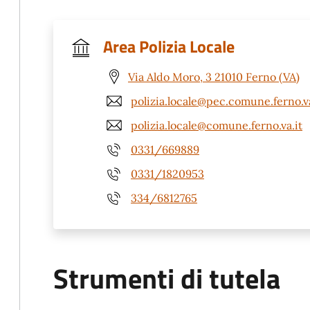
Area Polizia Locale
Via Aldo Moro, 3 21010 Ferno (VA)
polizia.locale@pec.comune.ferno.va
polizia.locale@comune.ferno.va.it
0331/669889
0331/1820953
334/6812765
Strumenti di tutela