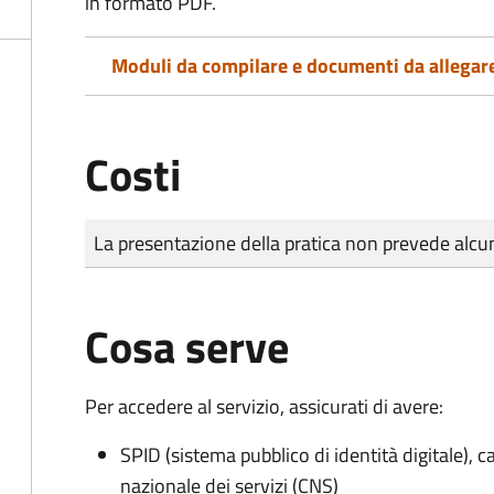
in formato PDF.
Moduli da compilare e documenti da allegar
Costi
Tipo di pagamento
Importo
La presentazione della pratica non prevede al
Cosa serve
Per accedere al servizio, assicurati di avere:
SPID (sistema pubblico di identità digitale), ca
nazionale dei servizi (CNS)