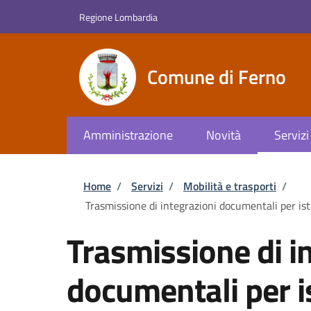
Salta al contenuto principale
Skip to footer content
Regione Lombardia
Comune di Ferno
Amministrazione
Novità
Servizi
Briciole di pane
Home
/
Servizi
/
Mobilità e trasporti
/
Trasmissione di integrazioni documentali per ista
Trasmissione di i
documentali per is