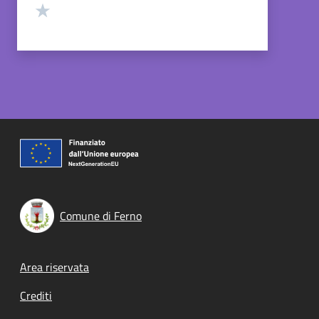
Valuta 1 stelle su 5
Comune di Ferno
Footer menu
Area riservata
Crediti