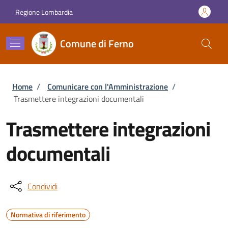
Salta al contenuto principale
Skip to footer content
Regione Lombardia
Comune di Ferno
Briciole di pane
Home
/
Comunicare con l'Amministrazione
/
Trasmettere integrazioni documentali
Trasmettere integrazioni
documentali
Condividi
Normativa di riferimento