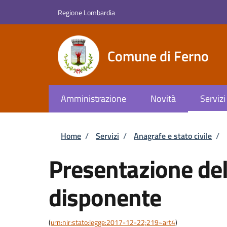
Salta al contenuto principale
Skip to footer content
Regione Lombardia
Comune di Ferno
Amministrazione
Novità
Servizi
Briciole di pane
Home
/
Servizi
/
Anagrafe e stato civile
/
Presentazione del
disponente
(
urn:nir:stato:legge:2017-12-22;219~art4
)