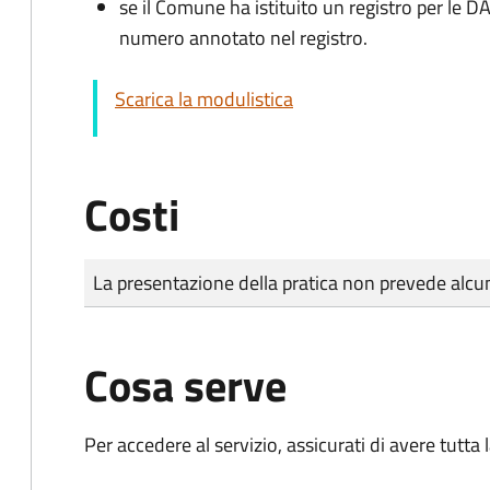
se il Comune ha istituito un registro per le 
numero annotato nel registro.
Scarica la modulistica
Costi
Tipo di pagamento
Importo
La presentazione della pratica non prevede al
Cosa serve
Per accedere al servizio, assicurati di avere tutt