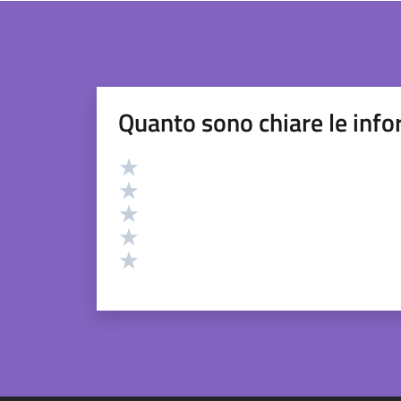
Quanto sono chiare le info
Valutazione
Valuta 5 stelle su 5
Valuta 4 stelle su 5
Valuta 3 stelle su 5
Valuta 2 stelle su 5
Valuta 1 stelle su 5