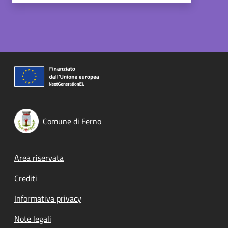
Comune di Ferno
Footer menu
Area riservata
Crediti
Informativa privacy
Note legali