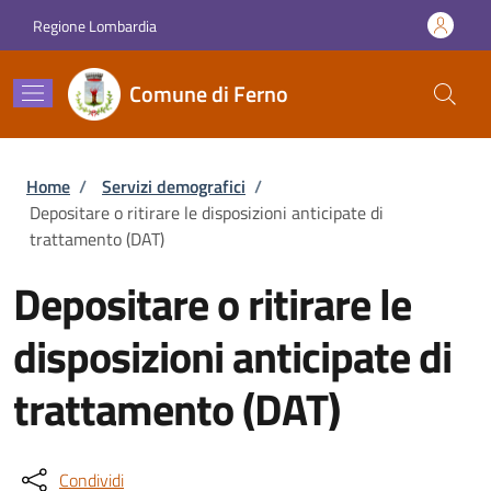
Salta al contenuto principale
Skip to footer content
Regione Lombardia
Comune di Ferno
Briciole di pane
Home
/
Servizi demografici
/
Depositare o ritirare le disposizioni anticipate di
trattamento (DAT)
Depositare o ritirare le
disposizioni anticipate di
trattamento (DAT)
Condividi