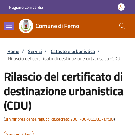
Salta al contenuto principale
Skip to footer content
Regione Lombardia
Comune di Ferno
Briciole di pane
Home
/
Servizi
/
Catasto e urbanistica
/
Rilascio del certificato di destinazione urbanistica (CDU)
Rilascio del certificato di
destinazione urbanistica
(CDU)
(
urn:nir:presidente.repubblica:decreto:2001-06-06;380~art30
)
Servizio attivo