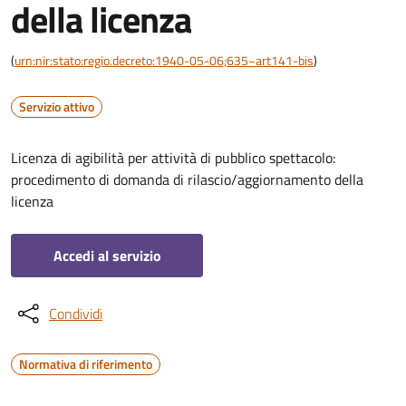
della licenza
(
urn:nir:stato:regio.decreto:1940-05-06;635~art141-bis
)
Servizio attivo
Licenza di agibilità per attività di pubblico spettacolo:
procedimento di domanda di rilascio/aggiornamento della
licenza
Accedi al servizio
Condividi
Normativa di riferimento