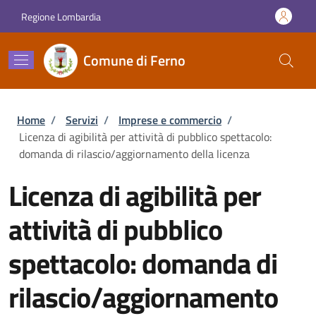
Salta al contenuto principale
Skip to footer content
Regione Lombardia
Comune di Ferno
Briciole di pane
Home
/
Servizi
/
Imprese e commercio
/
Licenza di agibilità per attività di pubblico spettacolo:
domanda di rilascio/aggiornamento della licenza
Licenza di agibilità per
attività di pubblico
spettacolo: domanda di
rilascio/aggiornamento