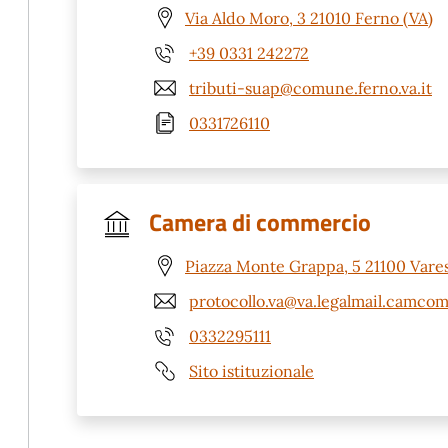
Via Aldo Moro, 3 21010 Ferno (VA)
+39 0331 242272
tributi-suap@comune.ferno.va.it
0331726110
Camera di commercio
Piazza Monte Grappa, 5 21100 Vares
protocollo.va@va.legalmail.camcom
0332295111
Sito istituzionale