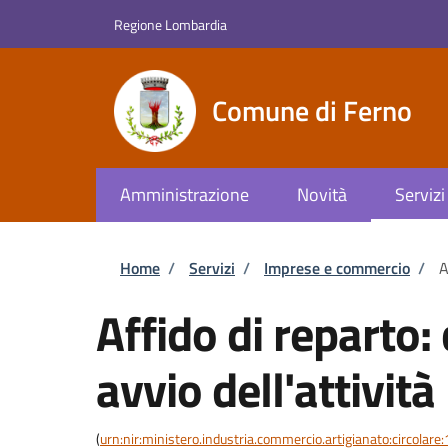
Salta al contenuto principale
Skip to footer content
Regione Lombardia
Comune di Ferno
Amministrazione
Novità
Servizi
Briciole di pane
Home
/
Servizi
/
Imprese e commercio
/
A
Affido di reparto
avvio dell'attività
(
urn:nir:ministero.industria.commercio.artigianato:circol