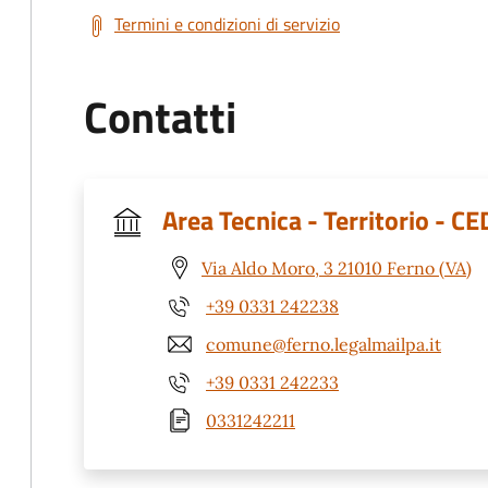
Termini e condizioni di servizio
Contatti
Area Tecnica - Territorio - CE
Via Aldo Moro, 3 21010 Ferno (VA)
+39 0331 242238
comune@ferno.legalmailpa.it
+39 0331 242233
0331242211