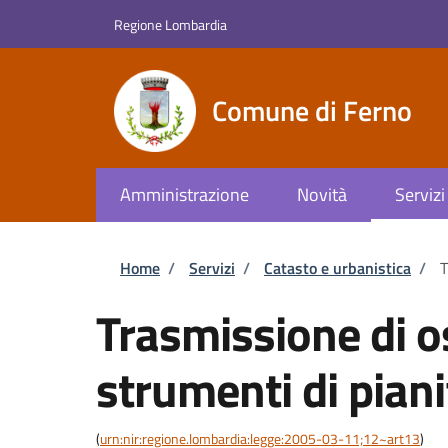
Salta al contenuto principale
Skip to footer content
Regione Lombardia
Comune di Ferno
Amministrazione
Novità
Servizi
Briciole di pane
Home
/
Servizi
/
Catasto e urbanistica
/
T
Trasmissione di o
strumenti di piani
(
urn:nir:regione.lombardia:legge:2005-03-11;12~art13
)