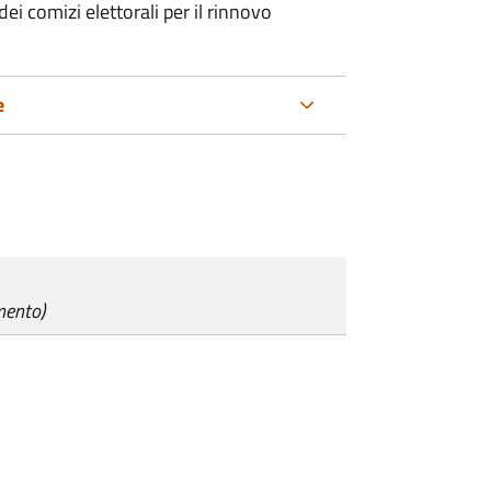
ei comizi elettorali per il rinnovo
e
mento)