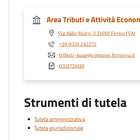
Area Tributi e Attività Econo
Via Aldo Moro, 3 21010 Ferno (VA)
+39 0331 242272
tributi-suap@comune.ferno.va.it
0331726110
Strumenti di tutela
Tutela amministrativa
Tutela giurisdizionale