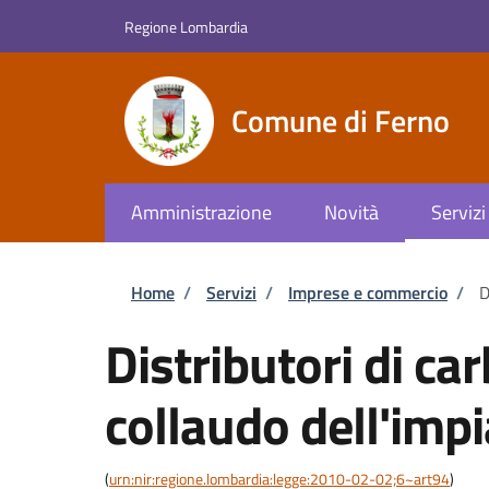
Salta al contenuto principale
Skip to footer content
Regione Lombardia
Comune di Ferno
Amministrazione
Novità
Servizi
Briciole di pane
Home
/
Servizi
/
Imprese e commercio
/
D
Distributori di c
collaudo dell'imp
(
urn:nir:regione.lombardia:legge:2010-02-02;6~art94
)