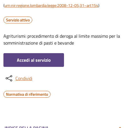
(
urn:nir:regione.lombardia:legge:2008-12-05;31~art154
)
Servizio attivo
Agriturismi: procedimento di deroga al limite massimo per la
somministrazione di pasti e bevande
Accedi al servizio
Condividi
Normativa di riferimento