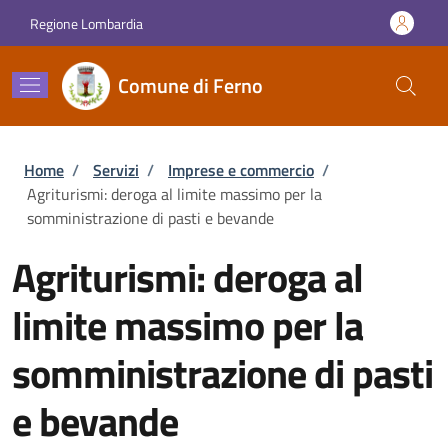
Salta al contenuto principale
Skip to footer content
Regione Lombardia
Comune di Ferno
Briciole di pane
Home
/
Servizi
/
Imprese e commercio
/
Agriturismi: deroga al limite massimo per la
somministrazione di pasti e bevande
Agriturismi: deroga al
limite massimo per la
somministrazione di pasti
e bevande