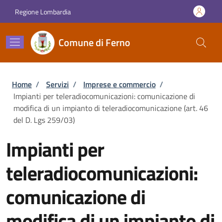
Salta al contenuto principale
Skip to footer content
Regione Lombardia
Comune di Ferno
Briciole di pane
Home
/
Servizi
/
Imprese e commercio
/
Impianti per teleradiocomunicazioni: comunicazione di
modifica di un impianto di teleradiocomunicazione (art. 46
del D. Lgs 259/03)
Impianti per
teleradiocomunicazioni:
comunicazione di
modifica di un impianto di