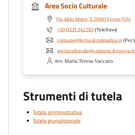
Area Socio Culturale
Via Aldo Moro, 3 21010 Ferno (VA)
+39 0331 242283
(Telefono)
comune@ferno.legalmailpa.it
(Pec)
socioculturale@comune.ferno.va.it
Avv. Maria Teresa
Vaccaro
Strumenti di tutela
Tutela amministrativa
Tutela giurisdizionale