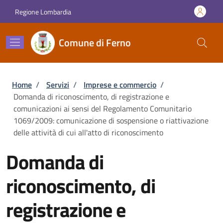
Salta al contenuto principale
Skip to footer content
Regione Lombardia
Comune di Ferno
Briciole di pane
Home
/
Servizi
/
Imprese e commercio
/
Domanda di riconoscimento, di registrazione e
comunicazioni ai sensi del Regolamento Comunitario
1069/2009: comunicazione di sospensione o riattivazione
delle attività di cui all'atto di riconoscimento
Domanda di
riconoscimento, di
registrazione e