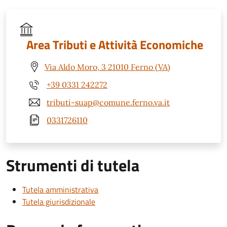
Area Tributi e Attività Economiche
Via Aldo Moro, 3 21010 Ferno (VA)
+39 0331 242272
tributi-suap@comune.ferno.va.it
0331726110
Strumenti di tutela
Tutela amministrativa
Tutela giurisdizionale