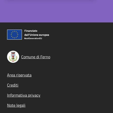
Comune di Ferno
Footer menu
Area riservata
Crediti
Informativa privacy
Note legali