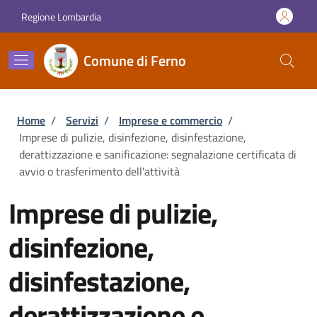
Salta al contenuto principale
Skip to footer content
Regione Lombardia
Comune di Ferno
Briciole di pane
Home
/
Servizi
/
Imprese e commercio
/
Imprese di pulizie, disinfezione, disinfestazione,
derattizzazione e sanificazione: segnalazione certificata di
avvio o trasferimento dell'attività
Imprese di pulizie,
disinfezione,
disinfestazione,
derattizzazione e