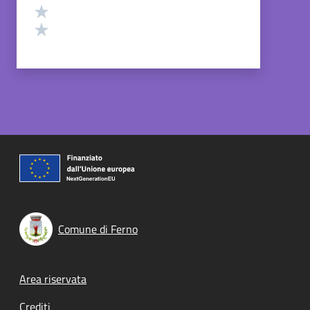
Valuta 2 stelle su 5
Valuta 1 stelle su 5
Comune di Ferno
Footer menu
Area riservata
Crediti