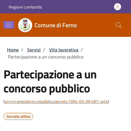
Salta al contenuto principale
Skip to footer content
Regione Lombardia
Comune di Ferno
Briciole di pane
Home
/
Servizi
/
Vita lavorativa
/
Partecipazione a un concorso pubblico
Partecipazione a un
concorso pubblico
(
urn:nir:presidente.repubblica:decreto:1994-05-09;487~art4
)
Servizio attivo