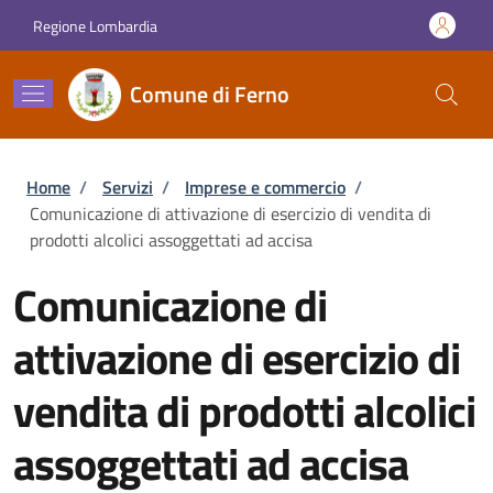
Salta al contenuto principale
Skip to footer content
Regione Lombardia
Comune di Ferno
Briciole di pane
Home
/
Servizi
/
Imprese e commercio
/
Comunicazione di attivazione di esercizio di vendita di
prodotti alcolici assoggettati ad accisa
Comunicazione di
attivazione di esercizio di
vendita di prodotti alcolici
assoggettati ad accisa