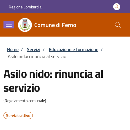
Salta al contenuto principale
Skip to footer content
Regione Lombardia
Comune di Ferno
Briciole di pane
Home
/
Servizi
/
Educazione e formazione
/
Asilo nido: rinuncia al servizio
Asilo nido: rinuncia al
servizio
(Regolamento comunale)
Servizio attivo