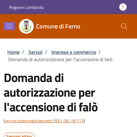
Salta al contenuto principale
Skip to footer content
Regione Lombardia
Comune di Ferno
Briciole di pane
Home
/
Servizi
/
Imprese e commercio
/
Domanda di autorizzazione per l'accensione di falò
Domanda di
autorizzazione per
l'accensione di falò
(
urn:nir:stato:regio.decreto:1931-06-18;773
)
Servizio attivo