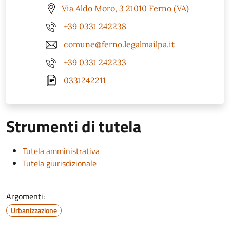
Via Aldo Moro, 3 21010 Ferno (VA)
+39 0331 242238
comune@ferno.legalmailpa.it
+39 0331 242233
0331242211
Strumenti di tutela
Tutela amministrativa
Tutela giurisdizionale
Argomenti:
Urbanizzazione