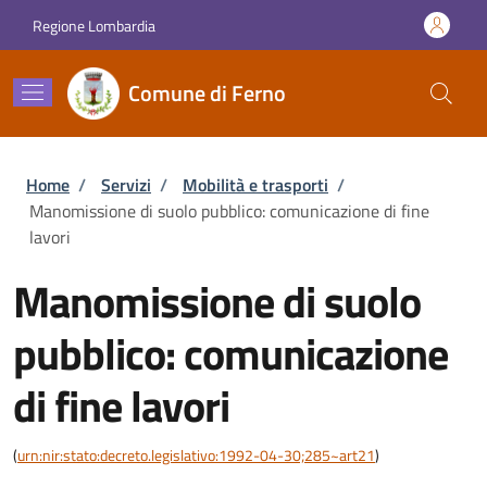
Salta al contenuto principale
Skip to footer content
Regione Lombardia
Comune di Ferno
Briciole di pane
Home
/
Servizi
/
Mobilità e trasporti
/
Manomissione di suolo pubblico: comunicazione di fine
lavori
Manomissione di suolo
pubblico: comunicazione
di fine lavori
(
urn:nir:stato:decreto.legislativo:1992-04-30;285~art21
)