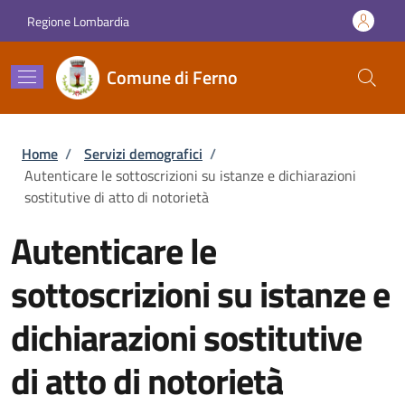
Salta al contenuto principale
Skip to footer content
Regione Lombardia
Comune di Ferno
Briciole di pane
Home
/
Servizi demografici
/
Autenticare le sottoscrizioni su istanze e dichiarazioni
sostitutive di atto di notorietà
Autenticare le
sottoscrizioni su istanze e
dichiarazioni sostitutive
di atto di notorietà