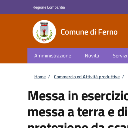
Salta al contenuto principale
Skip to footer content
Regione Lombardia
Comune di Ferno
Amministrazione
Novità
Servizi
Briciole di pane
Home
/
Commercio ed Attività produttive
/
Messa in esercizio
messa a terra e di 
protezione da sca