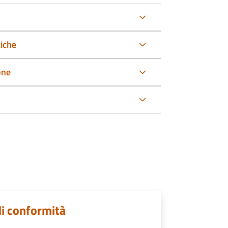
riche
one
di conformità