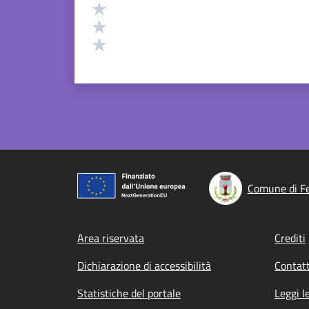
Valuta 3 stelle su 5
Valuta 2 stelle su 5
Valuta 1 stelle su 5
Comune di F
Footer menu
Area riservata
Crediti
Dichiarazione di accessibilità
Contatt
Statistiche del portale
Leggi l