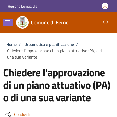
Salta al contenuto principale
Skip to footer content
Regione Lombardia
Comune di Ferno
Briciole di pane
Home
/
Urbanistica e pianificazione
/
Chiedere l'approvazione di un piano attuativo (PA) o di
una sua variante
Chiedere l'approvazione
di un piano attuativo (PA)
o di una sua variante
Condividi