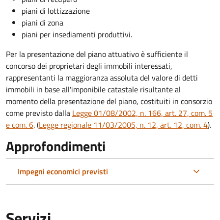
piani di lottizzazione
piani di zona
piani per insediamenti produttivi.
Per la presentazione del piano attuativo è sufficiente il
concorso dei proprietari degli immobili interessati,
rappresentanti la maggioranza assoluta del valore di detti
immobili in base all'imponibile catastale risultante al
momento della presentazione del piano, costituiti in consorzio
come previsto dalla
Legge 01/08/2002, n. 166, art. 27, com. 5
e com. 6
. (
Legge regionale 11/03/2005, n. 12, art. 12, com. 4
).
Approfondimenti
Impegni economici previsti
Servizi