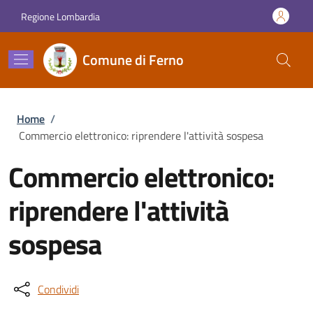
Salta al contenuto principale
Skip to footer content
Regione Lombardia
Comune di Ferno
Briciole di pane
Home
/
Commercio elettronico: riprendere l'attività sospesa
Commercio elettronico:
riprendere l'attività
sospesa
Condividi