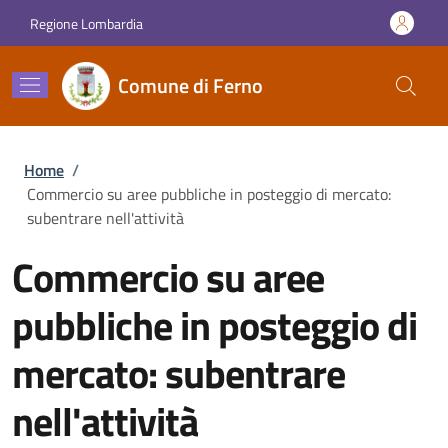
Salta al contenuto principale
Skip to footer content
Regione Lombardia
Comune di Ferno
Briciole di pane
Home
/
Commercio su aree pubbliche in posteggio di mercato:
subentrare nell'attività
Commercio su aree
pubbliche in posteggio di
mercato: subentrare
nell'attività