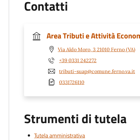
Contatti
Area Tributi e Attività Econo
Via Aldo Moro, 3 21010 Ferno (VA)
+39 0331 242272
tributi-suap@comune.ferno.va.it
0331726110
Strumenti di tutela
Tutela amministrativa