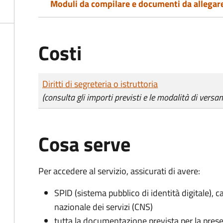
Moduli da compilare e documenti da allegar
Costi
Tipo di pagamento
Importo
Diritti di segreteria o istruttoria
(consulta gli importi previsti e le modalità di versa
Cosa serve
Per accedere al servizio, assicurati di avere:
SPID (sistema pubblico di identità digitale), ca
nazionale dei servizi (CNS)
tutta la documentazione prevista per la prese