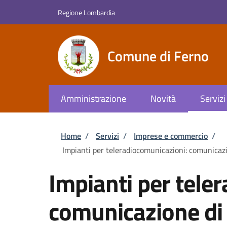
Salta al contenuto principale
Skip to footer content
Regione Lombardia
Comune di Ferno
Amministrazione
Novità
Servizi
Briciole di pane
Home
/
Servizi
/
Imprese e commercio
/
Impianti per teleradiocomunicazioni: comunicazi
Impianti per tele
comunicazione di 