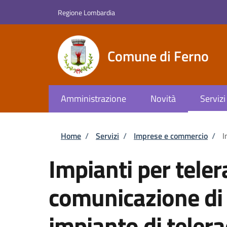
Salta al contenuto principale
Skip to footer content
Regione Lombardia
Comune di Ferno
Amministrazione
Novità
Servizi
Briciole di pane
Home
/
Servizi
/
Imprese e commercio
/
I
Impianti per tele
comunicazione di 
impianto di tele