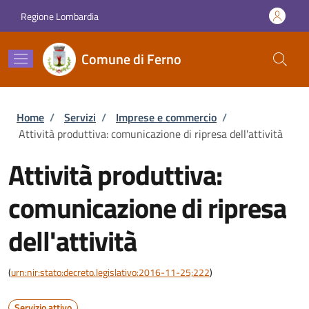
Salta al contenuto principale
Skip to footer content
Regione Lombardia
Comune di Ferno
Briciole di pane
Home
/
Servizi
/
Imprese e commercio
/
Attività produttiva: comunicazione di ripresa dell'attività
Attività produttiva:
comunicazione di ripresa
dell'attività
(
urn:nir:stato:decreto.legislativo:2016-11-25;222
)
Servizio attivo