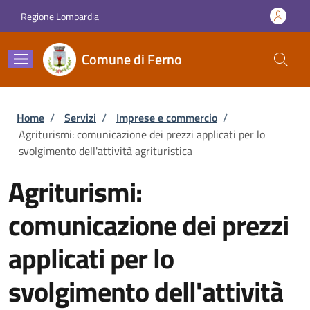
Salta al contenuto principale
Skip to footer content
Regione Lombardia
Comune di Ferno
Briciole di pane
Home
/
Servizi
/
Imprese e commercio
/
Agriturismi: comunicazione dei prezzi applicati per lo
svolgimento dell'attività agrituristica
Agriturismi:
comunicazione dei prezzi
applicati per lo
svolgimento dell'attività