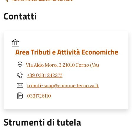
Contatti
Area Tributi e Attività Economiche
Via Aldo Moro, 3 21010 Ferno (VA)
+39 0331 242272
tributi-suap@comune.ferno.va.it
0331726110
Strumenti di tutela