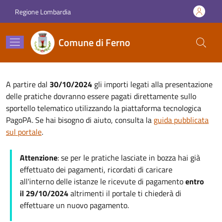
Salta al contenuto principale
Skip to footer content
Regione Lombardia
Comune di Ferno
A partire dal
30/10/2024
gli importi legati alla presentazione
delle pratiche dovranno essere pagati direttamente sullo
sportello telematico utilizzando la piattaforma tecnologica
PagoPA. Se hai bisogno di aiuto, consulta la
guida pubblicata
sul portale
.
Attenzione
: se per le pratiche lasciate in bozza hai già
effettuato dei pagamenti, ricordati di caricare
all'interno delle istanze le ricevute di pagamento
entro
il 29/10/2024
altrimenti il portale ti chiederà di
effettuare un nuovo pagamento.