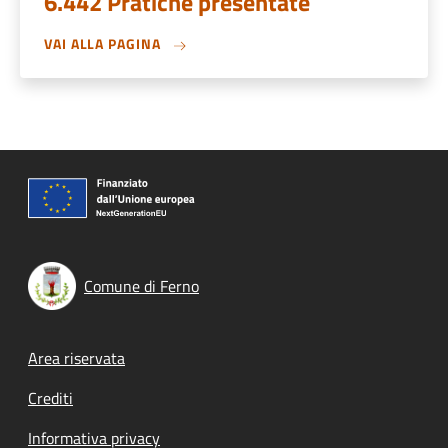
6.442 Pratiche presentate
VAI ALLA PAGINA
Comune di Ferno
Footer menu
Area riservata
Crediti
Informativa privacy